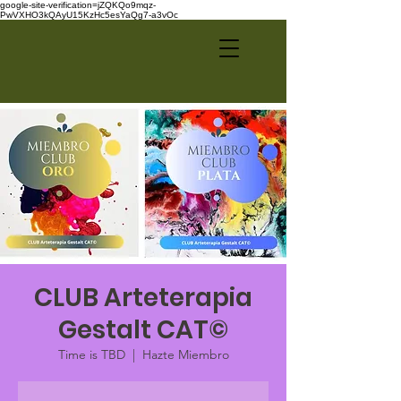
google-site-verification=jZQKQo9mqz-
PwVXHO3kQAyU15KzHc5esYaQg7-a3vOc
CLUB Arteterapia
Gestalt CAT©
Time is TBD
  |  
Hazte Miembro