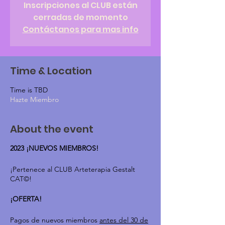
Inscripciones al CLUB están
cerradas de momento
Contáctanos para mas info
Time & Location
Time is TBD
Hazte Miembro
About the event
2023 ¡NUEVOS MIEMBROS!
¡Pertenece al CLUB Arteterapia Gestalt
CAT©!
¡OFERTA!
Pagos de nuevos miembros
antes del 30 de