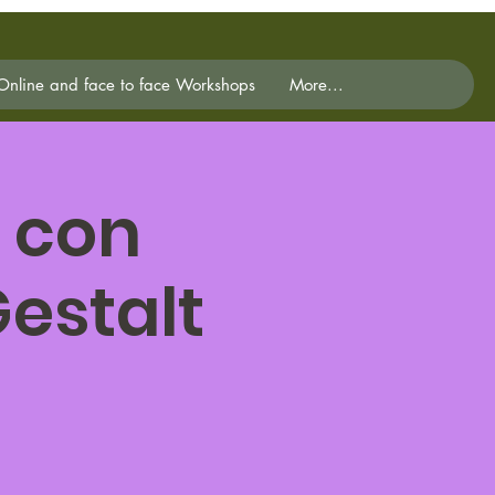
Online and face to face Workshops
More...
 con
estalt