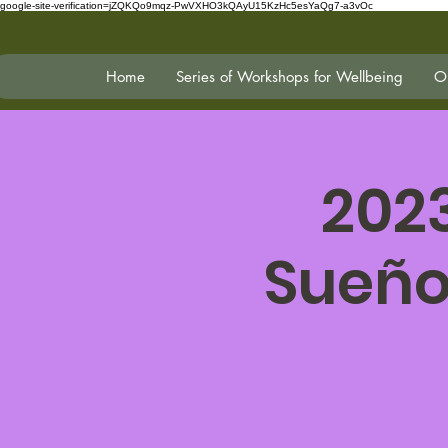
google-site-verification=jZQKQo9mqz-PwVXHO3kQAyU15KzHc5esYaQg7-a3vOc
Home
Series of Workshops for Wellbeing
On
202
Sueño