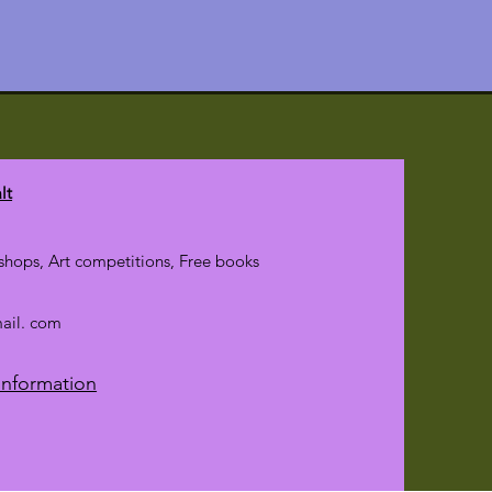
lt
hops, Art competitions, Free books
mail. com
Information