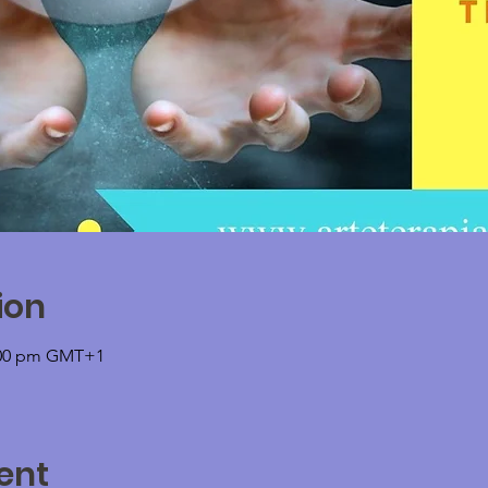
ion
2:00 pm GMT+1
ent