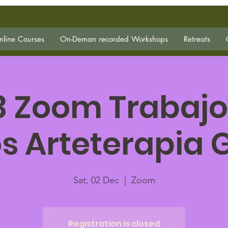
line Courses
On-Deman recorded Workshops
Retreats
3 Zoom Trabajo
s Arteterapia G
Sat, 02 Dec
  |  
Zoom
Registration is closed